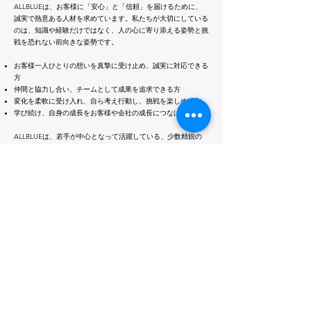
ALLBLUEは、お客様に「安心」と「信頼」を届けるために、
誠実で熱意ある人材を求めています。私たちが大切にしている
のは、知識や経験だけではなく、人の心に寄り添える姿勢と挑
戦を恐れない前向きな姿勢です。
お客様一人ひとりの想いを真摯に受け止め、誠実に対応できる
方
仲間と協力し合い、チームとして成果を追求できる方
変化を柔軟に受け入れ、自ら考え行動し、挑戦を楽しめる方
学び続け、自身の成長をお客様や会社の成長につなげられる方
ALLBLUEは、若手が中心となって活躍している、少数精鋭の
チームです。だからこそ、一人ひとりの意欲や行動が、会社の
未来を大きく左右します。
誰かの人生に安心を届けたい、地域の人々に信頼される存在に
なりたい、そんな想いを持つ方を、私たちは心から歓迎しま
す。
​応募方法
​まずはお電話か下記メールアドレスまで
お問い合わせください。
TEL
028-902-8823